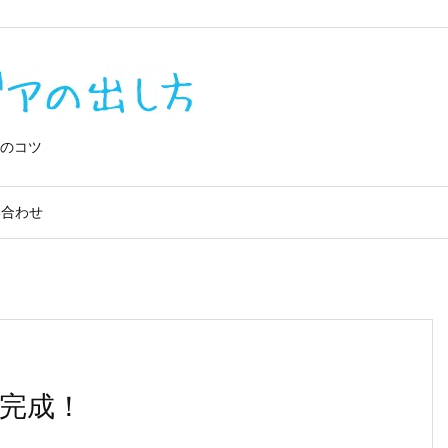
0IQVe0lv_4
のコツ
い合わせ
完成！