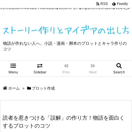
google-site-
RSS
Feedly
verification=4OliuOTXDMdDiQwedrkPZ7QmpBf9m9tma0IQVe0lv_4
物語が作れない人へ。小説・漫画・脚本のプロットとキャラ作りの
コツ
Menu
Sidebar
Prev
Next
Search
ホーム
>
プロット作成
読者を惹きつける「誤解」の作り方！物語を面白く
するプロットのコツ