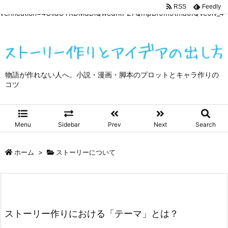
google-site-
RSS
Feedly
verification=4OliuOTXDMdDiQwedrkPZ7QmpBf9m9tma0IQVe0lv_4
物語が作れない人へ。小説・漫画・脚本のプロットとキャラ作りの
コツ
Menu
Sidebar
Prev
Next
Search
ホーム
>
ストーリーについて
ストーリー作りにおける「テーマ」とは？