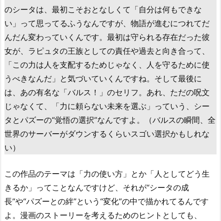
のシータは、最初こそおとなしくて「自分は何もできな
い」って思ってるふうなんですが、物語が進むにつれてだ
んだん変わっていくんです。最初は守られる存在だった彼
女が、ラピュタの王族としての責任や過去と向き合って、
「この力は人を支配するためじゃなく、人を守るために使
うべきなんだ」と気づいていくんですね。そして最後に
は、あの有名な「バルス！」のセリフ。あれ、ただの呪文
じゃなくて、「力に頼らない未来を選ぶ」っていう、シー
タとパズーの“覚悟の選択”なんですよ。（バルスの瞬間、全
世界のサーバーがダウンするくらいスゴい選択かもしれな
い）
この作品のテーマは「力の使い方」とか「人としてどう生
きるか」ってことなんですけど、それが“シータの成
長”や“パズーとの絆”という“変化”の中で描かれてるんです
よ。漫画のストーリーを考えるためのヒントとしても、