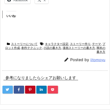
Facebook
X
いいね:
ストーリーについて
キャラクター設定
,
ストーリー作り
,
テーマ
,
プ
ロット作成
,
創作テクニック
,
小説の書き方
,
漫画ストーリーの書き方
,
脚本の
書き方
Posted by
iitomoyu
参考になりましたらシェアお願いします