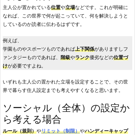
主人公が置かれている
位置
や
立場
などです。これが明確に
なれば、この世界で何が起こっていて、何を解決しようと
しているのか読者に伝わるはずです。
例えば、
学園ものやスポーツものであれば
上下関係
がありますしフ
ァンタジーものであれば、
階級
や
ランク
優劣などの
位置づ
け
が必要ですよね。
いずれも主人公の置かれた立場を設定することで、その世
界で暮らす住人設定までも考えやすくなると思います。
ソーシャル（全体）の設定か
ら考える場合
ルール（規則）
や
リミット（制限）
や
ハンディーキャップ