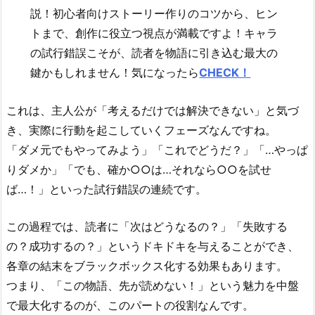
説！初心者向けストーリー作りのコツから、ヒン
トまで、創作に役立つ視点が満載ですよ！キャラ
の試行錯誤こそが、読者を物語に引き込む最大の
鍵かもしれません！気になったら
CHECK！
これは、主人公が「考えるだけでは解決できない」と気づ
き、実際に行動を起こしていくフェーズなんですね。
「ダメ元でもやってみよう」「これでどうだ？」「…やっぱ
りダメか」「でも、確か○○は…それなら○○を試せ
ば…！」といった試行錯誤の連続です。
この過程では、読者に「次はどうなるの？」「失敗する
の？成功するの？」というドキドキを与えることができ、
各章の結末をブラックボックス化する効果もあります。
つまり、「この物語、先が読めない！」という魅力を中盤
で最大化するのが、このパートの役割なんです。