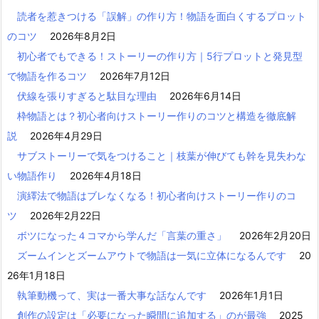
読者を惹きつける「誤解」の作り方！物語を面白くするプロット
のコツ
2026年8月2日
初心者でもできる！ストーリーの作り方｜5行プロットと発見型
で物語を作るコツ
2026年7月12日
伏線を張りすぎると駄目な理由
2026年6月14日
枠物語とは？初心者向けストーリー作りのコツと構造を徹底解
説
2026年4月29日
サブストーリーで気をつけること｜枝葉が伸びても幹を見失わな
い物語作り
2026年4月18日
演繹法で物語はブレなくなる！初心者向けストーリー作りのコ
ツ
2026年2月22日
ボツになった４コマから学んだ「言葉の重さ」
2026年2月20日
ズームインとズームアウトで物語は一気に立体になるんです
20
26年1月18日
執筆動機って、実は一番大事な話なんです
2026年1月1日
創作の設定は「必要になった瞬間に追加する」のが最強
2025