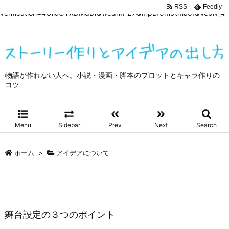
google-site-
RSS
Feedly
verification=4OliuOTXDMdDiQwedrkPZ7QmpBf9m9tma0IQVe0lv_4
物語が作れない人へ。小説・漫画・脚本のプロットとキャラ作りの
コツ
Menu
Sidebar
Prev
Next
Search
ホーム
>
アイデアについて
舞台設定の３つのポイント