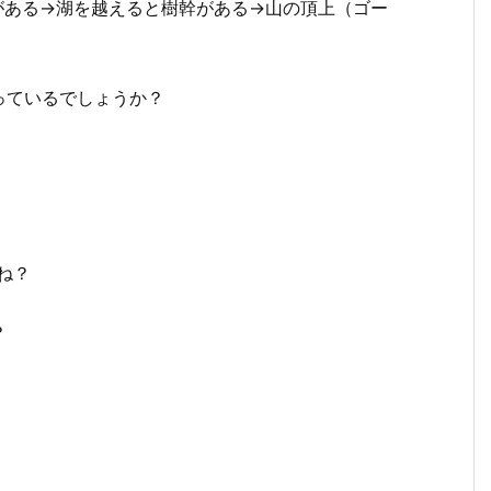
がある→湖を越えると樹幹がある→山の頂上（ゴー
っているでしょうか？
ね？
？