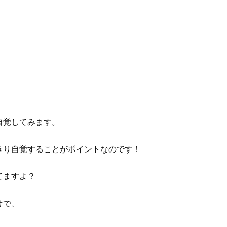
自覚してみます。
きり自覚することがポイントなのです！
てますよ？
けで、