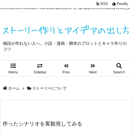
google-site-
RSS
Feedly
verification=4OliuOTXDMdDiQwedrkPZ7QmpBf9m9tma0IQVe0lv_4
物語が作れない人へ。小説・漫画・脚本のプロットとキャラ作りの
コツ
Menu
Sidebar
Prev
Next
Search
ホーム
>
ストーリーについて
作ったシナリオを客観視してみる