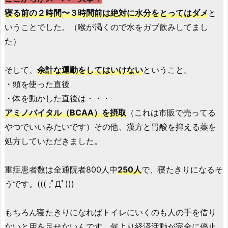
寝る前の２時間〜３時間前は絶対に水分をとってはダメ
と
いうことでした。（喉が渇くので水をガブ飲みしてまし
た）
そして、
余計な運動をしてはいけない
ということ。
・頭を使った直後
・体を動かした直後は・・・
アミノバイタル（BCAA）を摂取
（これは市販で売ってる
やつでいいみたいです）その他、漢方と胃酸を抑える薬を
処方していただきました。
重症患者数は全通院者800人中
250人
で、寝たきりになるそ
うです。((( ;ﾟДﾟ)))
もちろん寝たきりになればトイレにいくのも人の手を借り
ないと用を足せないんです。何より経済活動が完全に停止