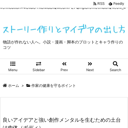
google-site-
RSS
Feedly
verification=4OliuOTXDMdDiQwedrkPZ7QmpBf9m9tma0IQVe0lv_4
物語が作れない人へ。小説・漫画・脚本のプロットとキャラ作りの
コツ
Menu
Sidebar
Prev
Next
Search
ホーム
>
作家の健康を守るポイント
良いアイデアと強い創作メンタルを生むための土台
は肉体（ボディ）