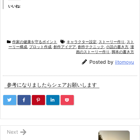
いいね:
作家の健康を守るポイント
キャラクター設定
,
ストーリー作り
,
スト
ーリー構成
,
プロット作成
,
創作アイデア
,
創作テクニック
,
小説の書き方
,
漫
画のストーリー作り
,
脚本の書き方
Posted by
iitomoyu
参考になりましたらシェアお願いします
Next