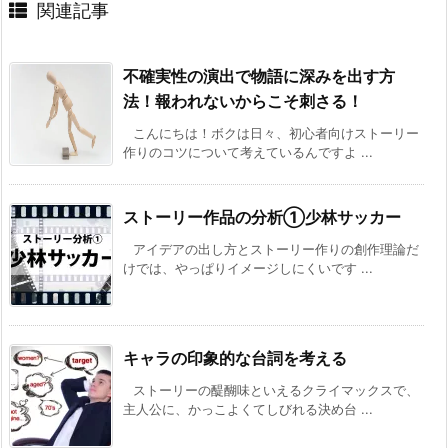
関連記事
不確実性の演出で物語に深みを出す方
法！報われないからこそ刺さる！
こんにちは！ボクは日々、初心者向けストーリー
作りのコツについて考えているんですよ ...
ストーリー作品の分析①少林サッカー
アイデアの出し方とストーリー作りの創作理論だ
けでは、やっぱりイメージしにくいです ...
キャラの印象的な台詞を考える
ストーリーの醍醐味といえるクライマックスで、
主人公に、かっこよくてしびれる決め台 ...