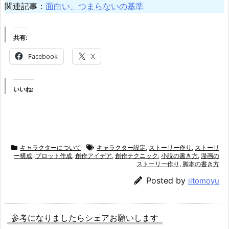
関連記事：
面白い、つまらないの基準
共有:
Facebook
X
いいね:
キャラクターについて
キャラクター設定
,
ストーリー作り
,
ストーリ
ー構成
,
プロット作成
,
創作アイデア
,
創作テクニック
,
小説の書き方
,
漫画の
ストーリー作り
,
脚本の書き方
Posted by
iitomoyu
参考になりましたらシェアお願いします