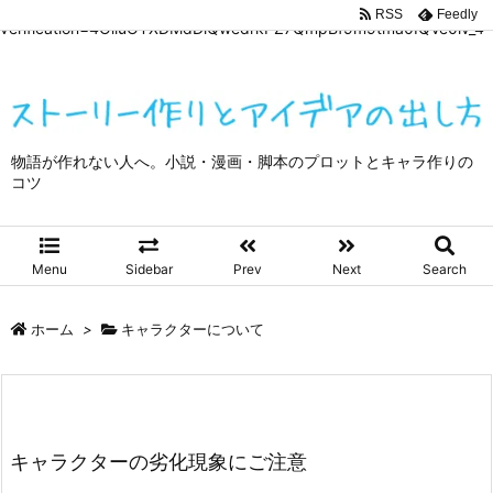
google-site-
RSS
Feedly
verification=4OliuOTXDMdDiQwedrkPZ7QmpBf9m9tma0IQVe0lv_4
物語が作れない人へ。小説・漫画・脚本のプロットとキャラ作りの
コツ
Menu
Sidebar
Prev
Next
Search
ホーム
>
キャラクターについて
キャラクターの劣化現象にご注意