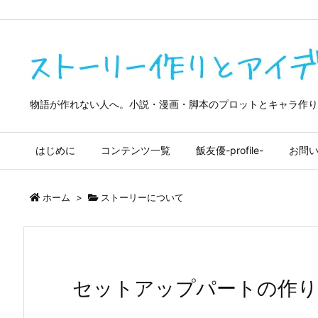
google-site-verification=4OliuOTXDMdDiQwedrkPZ7QmpBf9m9tma
物語が作れない人へ。小説・漫画・脚本のプロットとキャラ作り
はじめに
コンテンツ一覧
飯友優-profile-
お問
ホーム
>
ストーリーについて
セットアップパートの作