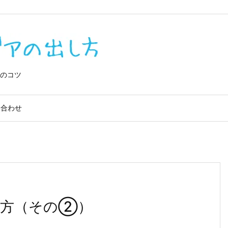
0IQVe0lv_4
のコツ
い合わせ
り方（その②）