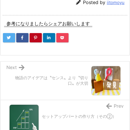
Posted by
iitomoyu
参考になりましたらシェアお願いします
Next
物語のアイデアは〝センス〟より〝切り
口〟が大切
Prev
セットアップパートの作り方（その②）