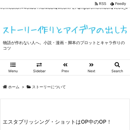
google-site-
RSS
Feedly
verification=4OliuOTXDMdDiQwedrkPZ7QmpBf9m9tma0IQVe0lv_4
物語が作れない人へ。小説・漫画・脚本のプロットとキャラ作りの
コツ
Menu
Sidebar
Prev
Next
Search
ホーム
>
ストーリーについて
エスタブリッシング・ショットはOP中のOP！