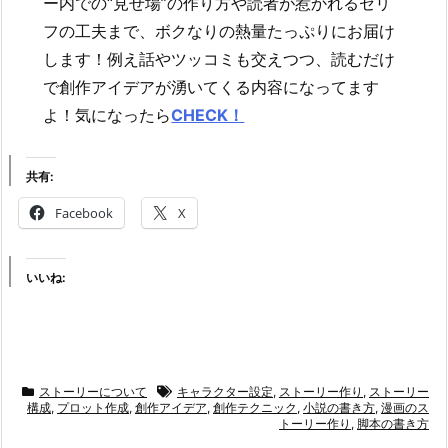
ー内での“見せ場”の作り方や読者が惹かれるセリ
フの工夫まで、ボクなりの熱量たっぷりにお届け
します！例え話やツッコミも交えつつ、読むだけ
で創作アイデアが湧いてくる内容になってます
よ！気になったら
CHECK！
共有:
Facebook
X
いいね:
ストーリーについて
キャラクター設定
,
ストーリー作り
,
ストーリー
構成
,
プロット作成
,
創作アイデア
,
創作テクニック
,
小説の書き方
,
漫画のス
トーリー作り
,
脚本の書き方