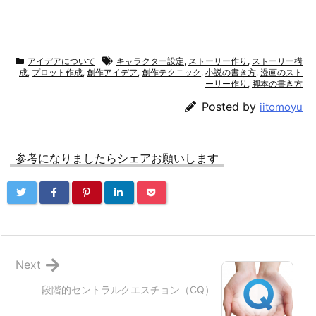
アイデアについて
キャラクター設定
,
ストーリー作り
,
ストーリー構
成
,
プロット作成
,
創作アイデア
,
創作テクニック
,
小説の書き方
,
漫画のスト
ーリー作り
,
脚本の書き方
Posted by
iitomoyu
参考になりましたらシェアお願いします
Next
段階的セントラルクエスチョン（CQ）