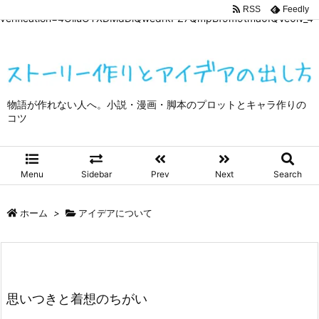
google-site-
RSS
Feedly
verification=4OliuOTXDMdDiQwedrkPZ7QmpBf9m9tma0IQVe0lv_4
物語が作れない人へ。小説・漫画・脚本のプロットとキャラ作りの
コツ
Menu
Sidebar
Prev
Next
Search
ホーム
>
アイデアについて
思いつきと着想のちがい