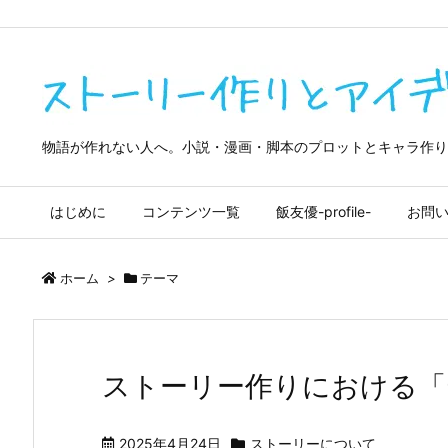
google-site-verification=4OliuOTXDMdDiQwedrkPZ7QmpBf9m9tma
物語が作れない人へ。小説・漫画・脚本のプロットとキャラ作り
はじめに
コンテンツ一覧
飯友優-profile-
お問
ホーム
>
テーマ
ストーリー作りにおける「
2025年4月24日
ストーリーについて