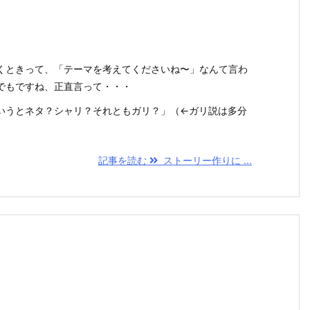
くときって、「テーマを考えてくださいね〜」なんて言わ
でもですね、正直言って・・・
いうとネタ？シャリ？それともガリ？」（←ガリ説は多分
記事を読む
ストーリー作りに ...