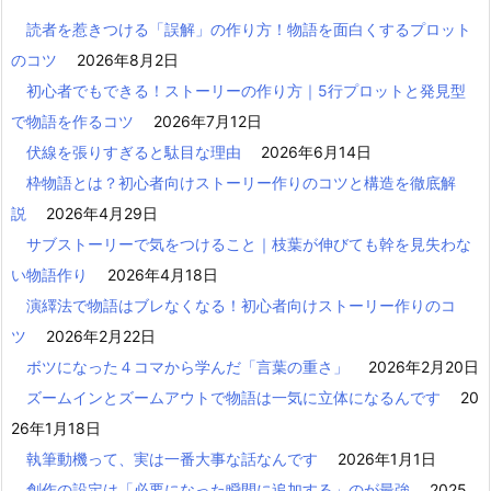
読者を惹きつける「誤解」の作り方！物語を面白くするプロット
のコツ
2026年8月2日
初心者でもできる！ストーリーの作り方｜5行プロットと発見型
で物語を作るコツ
2026年7月12日
伏線を張りすぎると駄目な理由
2026年6月14日
枠物語とは？初心者向けストーリー作りのコツと構造を徹底解
説
2026年4月29日
サブストーリーで気をつけること｜枝葉が伸びても幹を見失わな
い物語作り
2026年4月18日
演繹法で物語はブレなくなる！初心者向けストーリー作りのコ
ツ
2026年2月22日
ボツになった４コマから学んだ「言葉の重さ」
2026年2月20日
ズームインとズームアウトで物語は一気に立体になるんです
20
26年1月18日
執筆動機って、実は一番大事な話なんです
2026年1月1日
創作の設定は「必要になった瞬間に追加する」のが最強
2025