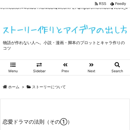
google-site-
RSS
Feedly
verification=4OliuOTXDMdDiQwedrkPZ7QmpBf9m9tma0IQVe0lv_4
物語が作れない人へ。小説・漫画・脚本のプロットとキャラ作りの
コツ
Menu
Sidebar
Prev
Next
Search
ホーム
>
ストーリーについて
恋愛ドラマの法則（その①）