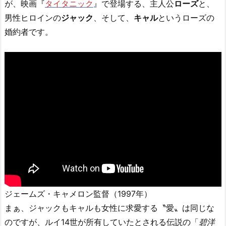
が、映画『
タイタニック
』で登場する、主人公
ローズ
と、
男性ヒロインの
ジャック
、そして、
キャル
というローズの
婚約者です。
ジェームズ・キャメロン監督（1997年）
まぁ、ジャックもキャルも女性に求愛する〝愛〟は同じな
のですが、ルイ14世が所有していたとされる伝説の「
碧洋