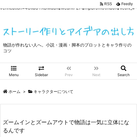
google-site-
RSS
Feedly
verification=4OliuOTXDMdDiQwedrkPZ7QmpBf9m9tma0IQVe0lv_4
物語が作れない人へ。小説・漫画・脚本のプロットとキャラ作りの
コツ
Menu
Sidebar
Prev
Next
Search
ホーム
>
キャラクターについて
ズームインとズームアウトで物語は一気に立体にな
るんです